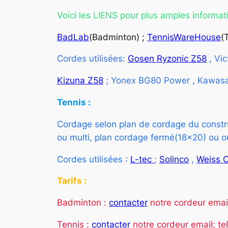
Voici les LIENS pour plus amples informati
BadLab
(Badminton) ;
TennisWareHouse
(
Cordes utilisées:
Gosen Ryzonic Z58
, Vi
Kizuna Z58
; Yonex BG80 Power , Kawasa
Tennis :
Cordage selon plan de cordage du constru
ou multi, plan cordage fermé(18×20) ou ou
Cordes utilisées :
L-tec
;
Solinco
,
Weiss 
Tarifs :
Badminton :
contacter
notre cordeur email
Tennis :
contacter
notre cordeur email; te