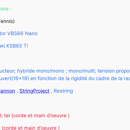
ons :
Tennis)
ctor VBS66 Nano
ki KSB65 Ti
cteur; hybride mono/mono ; mono/multi; tension propor
vert(16×19) en fonction de la rigidité du cadre de la ra
Cannon
,
StringProject
, Restring
; tel (corde et main d’oeuvre )
l (corde et main d’oeuvre )