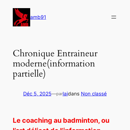
Aller
au
amb91
contenu
Chronique Entraineur
moderne(information
partielle)
Déc 5, 2025
—
lai
dans
Non classé
par
Le coaching au badminton, ou