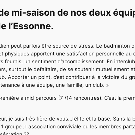
de mi-saison de nos deux équi
de l’Essonne.
uotidien peut parfois être source de stress. Le badminton
 et physiques apportent une satisfaction personnelle au 
fournis, un sentiment d’accomplissement. En interclubs, 
 surtout le defaitaire, de se soutenir mutuellement et d
b. Apporter un point, c’est contribuer à la victoire du gr
rtenance à une équipe, une famille, un club. »
première a mid parcours (7 /14 rencontres). C’est la pre
r, je suis très fière de vous…l’élite et la base. Sans la 
 1 groupe ,1 association conviviale ou les membres parta
nsécration ??,