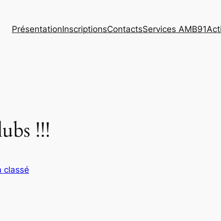
Présentation
Inscriptions
Contacts
Services AMB91
Act
ubs !!!
 classé