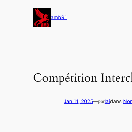
Aller
au
amb91
contenu
Compétition Intercl
Jan 11, 2025
—
lai
dans
Non
par