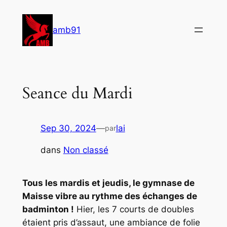
Aller
au
amb91
contenu
Seance du Mardi
Sep 30, 2024
—
lai
par
dans
Non classé
Tous les mardis et jeudis, le gymnase de
Maisse vibre au rythme des échanges de
badminton !
Hier, les 7 courts de doubles
étaient pris d’assaut, une ambiance de folie